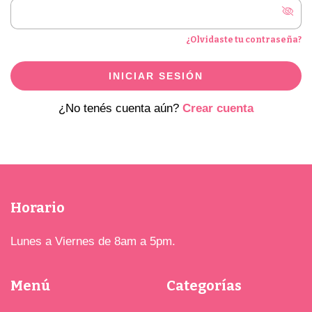
¿Olvidaste tu contraseña?
INICIAR SESIÓN
¿No tenés cuenta aún?
Crear cuenta
Horario
Lunes a Viernes de 8am a 5pm.
Menú
Categorías