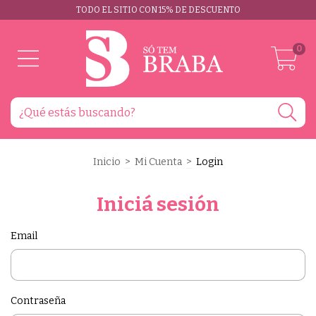
TODO EL SITIO CON 15% DE DESCUENTO
0
Inicio
>
Mi Cuenta
>
Login
Iniciá sesión
Email
Contraseña