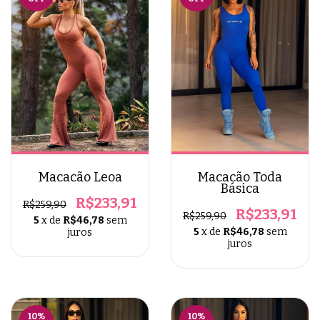
Macacão Leoa
Macacão Toda
Básica
R$233,91
R$259,90
R$233,91
R$259,90
5
x de
R$46,78
sem
5
x de
R$46,78
sem
juros
juros
10
%
10
%