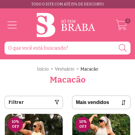
TODO O SITE COM ATÉ 15% DE DESCONTO
0
Início
>
Vestuário
>
Macacão
Macacão
Filtrar
10
%
10
%
OFF
OFF