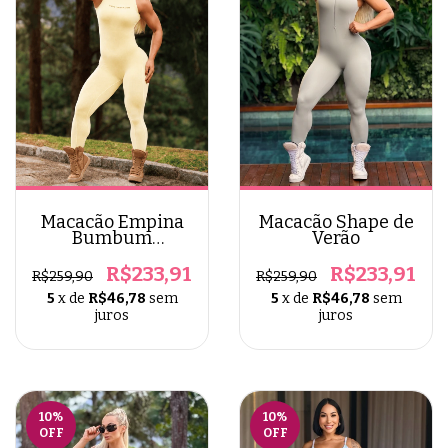
Macacão Empina
Macacão Shape de
Bumbum
Verão
Comprido
R$233,91
R$233,91
R$259,90
R$259,90
5
x de
R$46,78
sem
5
x de
R$46,78
sem
juros
juros
10
%
10
%
OFF
OFF