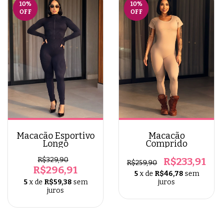
10
%
10
%
OFF
OFF
Macacão Esportivo
Macacão
Longo
Comprido
R$329,90
R$233,91
R$259,90
R$296,91
5
x de
R$46,78
sem
5
x de
R$59,38
sem
juros
juros