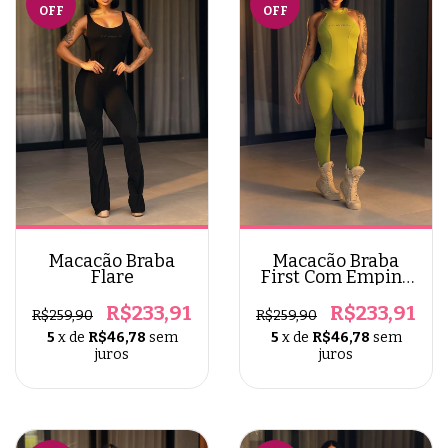
OFF
OFF
Macacão Braba
Macacão Braba
Flare
First Com Empina
Bumbum
R$233,91
R$233,91
R$259,90
R$259,90
5
x de
R$46,78
sem
5
x de
R$46,78
sem
juros
juros