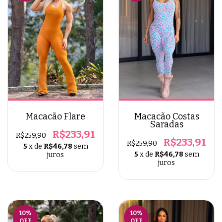
Macacão Flare
Macacão Costas
Saradas
R$233,91
R$259,90
R$233,91
R$259,90
5
x de
R$46,78
sem
5
x de
R$46,78
sem
juros
juros
10
%
10
%
OFF
OFF